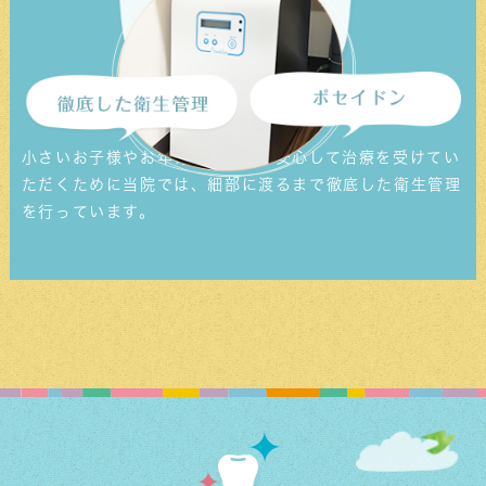
2024/10/15
11月の矯正治療日について
次回の矯正治療日は11/9(土)午前の部、
11/15(金)15:30〜となります。
小さいお子様やお年寄りの方でも安心して治療を受けてい
次回は変則的な予定となっております。お間違
えのないようご来院をお願い致します。
ただくために当院では、細部に渡るまで徹底した衛生管理
を行っています。
2024/9/20
10月の矯正治療日についてのご案内
次回の矯正治療日は10/11(金)15:30〜、
10/12(土)午前の部となります。
ご予約お待ちしております。