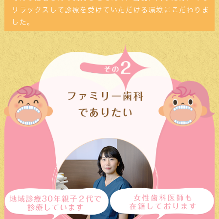
リラックスして診療を受けていただける環境にこだわりま
次回の矯正治療日は6/13(金)15:30〜、
6/14(土)午前の部となります。
した。
ご予約お待ちしております。
2025/5/2
ゴールデンウィークの休診について
ゴールデンウィークに伴い、5/2(金)〜6(火)ま
で休診とさせていただきます。7(水)より通常通
り診察させていただきます。ご迷惑をおかけし
ますが、よろしくお願いいたします。
2025/4/13
5月の矯正治療について
次回の矯正治療日は5/9(金)15:30〜、5/10(土)
午前の部となります。
ご予約お待ちしております。
2025/3/19