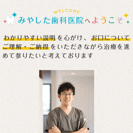
次回の矯正治療日は4/10(金)15:30〜、
4/11(土)午前の部となります。
ご予約お待ちしております。
2026/1/1
1月の矯正治療日について
わかりやすい説明
を心がけ、
お口について
ご理解・ご納得
をいただきながら治療を進
新年明けましておめでとうございます。本年も
どうぞよろしくお願いいたします。
めて参りたいと考えております
次回の矯正治療日は1/16(金)15:30〜、
1/17(土)9:30〜12:30となっております。歯並
び、噛み合わせでお困りの方はぜひご相談くだ
さい。ご連絡お待ちしております。
2025/11/12
12月の矯正治療日について
次回の矯正治療日は12/12(金)15:30〜、
12/13(土)午前の部となります。
ご予約お待ちしております。