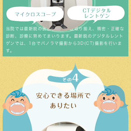
1/3(金)までとなります(28日は午前中までの診
療になります)。新年は1/4(土)より通常通り診
療致します。
1月の矯正治療日は1/10(金)15:30〜、11(土)午
当院では最新鋭の医療機器を多数取り揃え、精密・正確な
前の部となります。ご予約をお待ちしておりま
診断、診療に努めてまいります。最新鋭のデジタルレント
す。
ゲンでは、1台でパノラマ撮影から3D(CT)撮影を行いま
2024/11/24
す。
12月の矯正治療日と年末年始の予定に
ついて
次回の矯正治療日は12/13(金)15:30〜、
12/14(土)午前の部となります。
ご予約お待ちしております。
年末は12/28(土)午後の部〜新年1/3(金)まで休
診とさせていただきます。
1/4(土)より通常通りの診察となります。
ご迷惑をおかけしますが、よろしくお願いいた
します。