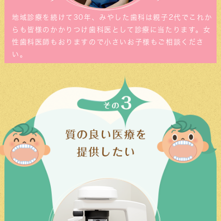
4月の矯正治療日について
地域診療を続けて30年、みやした歯科は親子2代でこれか
次回の矯正治療日は4/11(金)15:30〜、
らも皆様のかかりつけ歯科医として診療に当たります。女
4/12(土)午前の部となります。
性歯科医師もおりますので小さいお子様もご相談くださ
ご予約お待ちしております。
い。
2025/1/15
2月の矯正治療日について
次回の矯正治療日は2/7(金)15:30〜、2/8(土)
午前の部となります。
ご予約お待ちしております。
2024/12/19
年末年始の休診日と1月の矯正治療日
について
本年もご来院いただきまして、誠にありがとう
ございました。
年末年始の休診日は12/28(土)午後の部〜